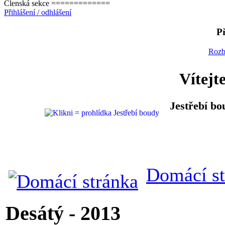
Členská sekce =============
Přihlášení / odhlášení
Př
Rozb
Vítejt
Jestřebí bo
Domácí st
Desátý - 2013