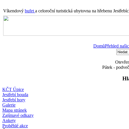
Víkendový
bufet
a celoroční turistická ubytovna na hřebenu Jestřebí
Domů
Přehled našic
Otevřen
Pátek - podveč
Hl
KČT Úpice
Jestřebí bouda
Jestřebí hory
Galerie
Mapa stránek
Zajímavé odkazy
Ankety
Proběhlé akce