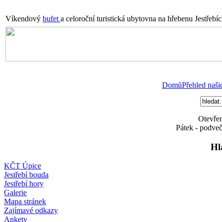
Víkendový
bufet
a celoroční turistická ubytovna na hřebenu Jestřebí
Domů
Přehled naši
Otevřen
Pátek - podveč
Hl
KČT Úpice
Jestřebí bouda
Jestřebí hory
Galerie
Mapa stránek
Zajímavé odkazy
Ankety