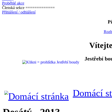
Proběhlé akce
Členská sekce =============
Přihlášení / odhlášení
Př
Rozb
Vítejt
Jestřebí bo
Domácí st