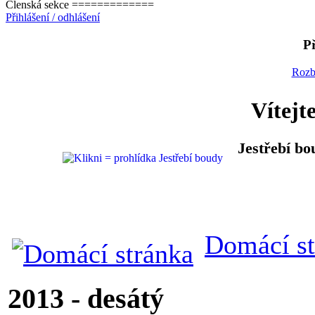
Členská sekce =============
Přihlášení / odhlášení
Př
Rozb
Vítejt
Jestřebí bo
Domácí st
2013 - desátý