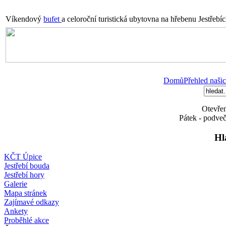
Víkendový
bufet
a celoroční turistická ubytovna na hřebenu Jestřebí
Domů
Přehled našic
Otevřen
Pátek - podveč
Hl
KČT Úpice
Jestřebí bouda
Jestřebí hory
Galerie
Mapa stránek
Zajímavé odkazy
Ankety
Proběhlé akce